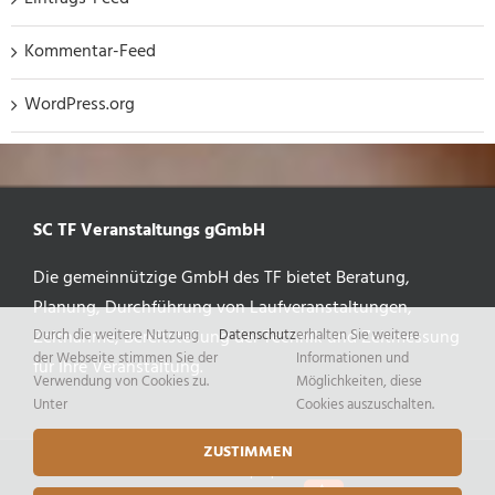
Kommentar-Feed
WordPress.org
SC TF Veranstaltungs gGmbH
Die gemeinnützige GmbH des TF bietet Beratung,
Planung, Durchführung von Laufveranstaltungen,
Durch die weitere Nutzung
Datenschutz
erhalten Sie weitere
Zeitnahme, Bereitstellung der Technik und Zeitmessung
der Webseite stimmen Sie der
Informationen und
für Ihre Veranstaltung.
Verwendung von Cookies zu.
Möglichkeiten, diese
Unter
Cookies auszuschalten.
ZUSTIMMEN
© Copyright 2021 SC TF Veranstaltungs (gemeinnützige) GmbH |
Datenschutz
|
Impressum