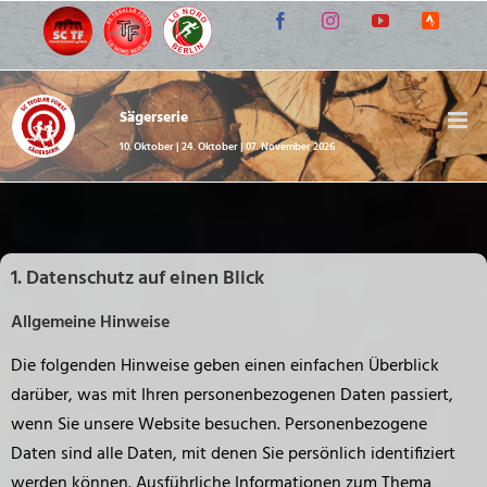
Zum
Facebook
Instagram
YouTube
Strava
Inhalt
Lauf-
Communi
springen
Sägerserie
10. Oktober | 24. Oktober | 07. November 2026
1. Datenschutz auf einen Blick
Allgemeine Hinweise
Die folgenden Hinweise geben einen einfachen Überblick
darüber, was mit Ihren personenbezogenen Daten passiert,
wenn Sie unsere Website besuchen. Personenbezogene
Daten sind alle Daten, mit denen Sie persönlich identifiziert
werden können. Ausführliche Informationen zum Thema