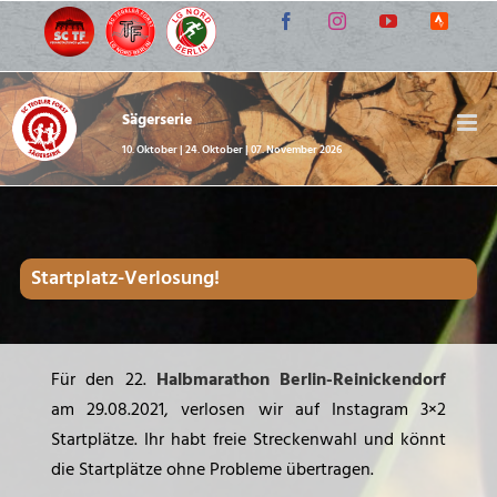
Zum
Facebook
Instagram
YouTube
Strava
Inhalt
Lauf-
Communi
springen
Sägerserie
10. Oktober | 24. Oktober | 07. November 2026
Startplatz-Verlosung!
Für den 22.
Halbmarathon Berlin-Reinickendorf
am 29.08.2021, verlosen wir auf Instagram 3×2
Startplätze. Ihr habt freie Streckenwahl und könnt
die Startplätze ohne Probleme übertragen.